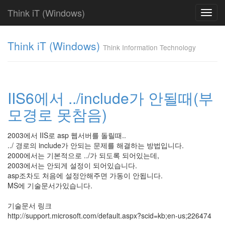
Think iT (Windows)
Toggl
navig
Find!
Think iT (Windows)
Think Information Technology
Categories
전
체
220
IIS6에서 ../include가 안될때(부
FAQ
모경로 못참음)
186
Web
Server
2003에서 IIS로 asp 웹서버를 돌릴때..
19
../ 경로의 include가 안되는 문제를 해결하는 방법입니다.
IIS
2000에서는 기본적으로 ../가 되도록 되어있는데,
6.0
2003에서는 안되게 설정이 되어있습니다.
0
asp조차도 처음에 설정안해주면 가동이 안됩니다.
IIS
MS에 기술문서가있습니다.
5.0
0
기술문서 링크
IIS
http://support.microsoft.com/default.aspx?scid=kb;en-us;226474
4.0