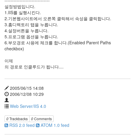
------------------------------
19
설정방법입니다.
DNS
1.IIS를 실행시킨다.
Server
2.기본웹사이트에서 오른쪽 클릭해서 속성을 클릭합니다.
3
3.홈디렉토리 탭을 누릅니다.
Mail
4.설정버튼을 누릅니다.
Server
5.프로그램 옵션을 누릅니다.
1
6.부모경로 사용에 체크를 합니다.(Enabled Parent Paths
Exchange
checkbox)
Server
2000
이제
1
의 경로로 인클루드가 됩니다....
Exchange
Server
2003
0
2005/06/15 14:08
Firewall
2006/12/08 10:29
Server
0
Web Server/IIS 4.0
ISA
Server
0
Trackbacks
0
Comments
0
RSS 2.0 feed
ATOM 1.0 feed
Active