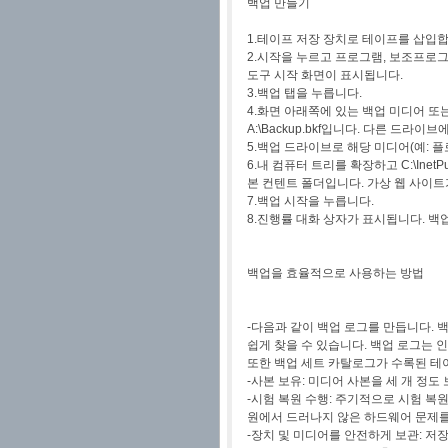
백업 만들기
1.테이프 저장 장치로 테이프를 삽입합
2.시작을 누르고 프로그램, 보조프로그램
도구 시작 화면이 표시됩니다.
3.백업 탭을 누릅니다.
4.화면 아래쪽에 있는 백업 미디어 또
A:\Backup.bkf입니다. 다른 드
5.백업 드라이브로 해당 미디어(예: 플
6.내 컴퓨터 트리를 확장하고 C:\Inet
본 컨텐트 폴더입니다. 가상 웹 사이트
7.백업 시작을 누릅니다.
8.진행률 대화 상자가 표시됩니다. 백업
백업을 효율적으로 사용하는 방법
-다음과 같이 백업 로그를 만듭니다. 
쉽게 찾을 수 있습니다. 백업 로그는 
또한 백업 세트 카탈로그가 수록된 테
-사본 보유: 미디어 사본을 세 개 정
-시험 복원 수행: 주기적으로 시험 
원에서 드러나지 않은 하드웨어 문제를
-장치 및 미디어를 안전하게 보관: 