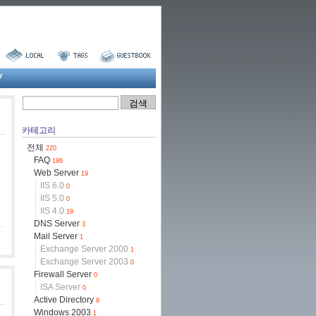
Y
카테고리
전체
220
FAQ
186
Web Server
19
IIS 6.0
0
IIS 5.0
0
IIS 4.0
19
DNS Server
3
Mail Server
1
Exchange Server 2000
1
Exchange Server 2003
0
Firewall Server
0
ISA Server
0
Active Directory
8
Windows 2003
1