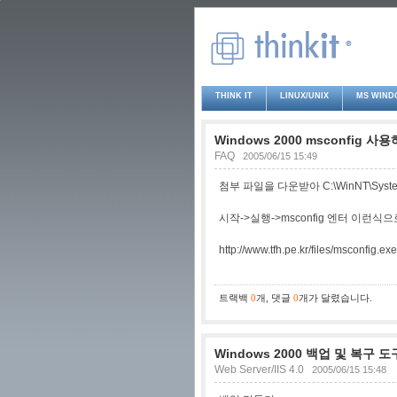
THINK IT
LINUX/UNIX
MS WIND
Windows 2000 msconfig 사
FAQ
2005/06/15 15:49
첨부 파일을 다운받아 C:\WinNT\Sy
시작->실행->msconfig 엔터 이런식
http://www.tfh.pe.kr/files/msconfig.exe
트랙백
0
개
,
댓글
0
개가 달렸습니다.
Windows 2000 백업 및 복구
Web Server/IIS 4.0
2005/06/15 15:48