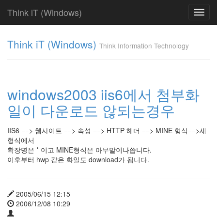
Think iT (Windows)
Toggl
navig
Find!
Think iT (Windows)
Think Information Technology
Categories
전
체
220
windows2003 iis6에서 첨부화
FAQ
일이 다운로드 않되는경우
186
Web
Server
IIS6 ==> 웹사이트 ==> 속성 ==> HTTP 헤더 ==> MINE 형식==>새
19
형식에서
IIS
확장명은 * 이고 MINE형식은 아무말이나씁니다.
6.0
이후부터 hwp 같은 화일도 download가 됩니다.
0
IIS
5.0
0
2005/06/15 12:15
IIS
2006/12/08 10:29
4.0