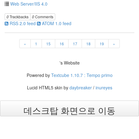
19
Web Server/IIS 4.0
DNS
Server
0
Trackbacks
0
Comments
3
RSS 2.0 feed
ATOM 1.0 feed
Mail
Server
1
«
1
15
16
17
18
19
»
Exchange
Server
2000
's Website
1
Exchange
Powered by
Textcube 1.10.7 : Tempo primo
Server
2003
Lucid HTML5 skin by
daybreaker
/
inureyes
0
Firewall
Server
데스크탑 화면으로 이동
0
ISA
Server
0
Active