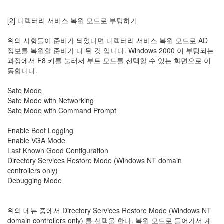
19
DNS
[2] 디렉터리 서비스 복원 모드로 부팅하기
Server
3
위의 사항들이 준비가 되었다면 디렉터리 서비스 복원 모드로 AD
Mail
정보를 복원할 준비가 다 된 것 입니다. Windows 2000 이 부팅되는
Server
과정에서 F8 키를 눌러서 부트 모드를 선택할 수 있는 화면으로 이
1
동합니다.
Exchange
Server
Safe Mode
2000
Safe Mode with Networking
1
Safe Mode with Command Prompt
Exchange
Server
Enable Boot Logging
2003
Enable VGA Mode
0
Last Known Good Configuration
Firewall
Directory Services Restore Mode (Windows NT domain
Server
controllers only)
0
Debugging Mode
ISA
Server
0
위의 메뉴 중에서 Directory Services Restore Mode (Windows NT
Active
domain controllers only) 를 선택을 한다. 복원 모드로 들어가서 계