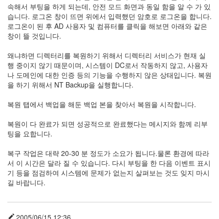
Directory
속해서 부팅을 하게 되는데, 안전 모드 화면과 동일 함을 알 수 가 있
8
습니다. 로그온 창이 뜨면 위에서 입력했던 암호로 로그온을 합니다.
Windows
로그온이 된 후 AD 사용자 및 컴퓨터를 클릭을 해보면 아래와 같은
2003
창이 뜰 것입니다.
1
Windows
왜냐하면 디렉터리를 복원하기 위해서 디렉터리 서비스가 현재 실
2000
행 중이지 않기 때문이며, 시스템이 DC로서 작동하지 않고, 사용자
0
나 도메인에 대한 인증 등의 기능을 수행하지 않은 상태입니다. 복원
Windows
을 하기 위해서 NT Backup을 실행합니다.
XP
0
복원 탭에서 백업을 해둔 백업 본을 찾아서 복원을 시작합니다.
복원이 다 완료가 되면 성공적으로 완료했다는 메시지와 함께 리부
팅을 요합니다.
복구 작업은 대략 20-30 분 정도가 소요가 됩니다.물론 환경에 따라
서 이 시간은 달라 질 수 있습니다. 다시 부팅을 한 다음 이벤트 표시
기 등을 점검하여 시스템에 문제가 없는지 살펴보는 것도 잊지 마시
길 바랍니다.
2005/06/15 12:36