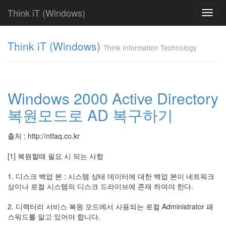
Think iT (Windows)
Toggl
navig
Find!
Think iT (Windows)
Think Information Technology
Categories
전
체
220
Windows 2000 Active Directory
FAQ
복원모드로 AD 복구하기
186
Web
Server
출처 : http://ntfaq.co.kr
19
IIS
[1] 복원할때 필요 시 되는 사항
6.0
0
1. 디스크 백업 본 : 시스템 상태 데이터에 대한 백업 본이 네트워크
IIS
상이나 로컬 시스템의 디스크 드라이브에 존재 하여야 한다.
5.0
0
2. 디렉터리 서비스 복원 모드에서 사용되는 로컬 Administrator 패
IIS
스워드를 알고 있어야 합니다.
4.0