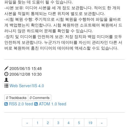
Directory
파일을 찾는 데 도움이 될 수 있습니다.
8
-사본 보유: 미디어 사본을 세 개 정도 보관합니다. 적어도 한 개의
Windows
사본을 적절히 통제되는 다른 위치에 별도로 보관합니다.
2003
-시험 복원 수행: 주기적으로 시험 복원을 수행하여 파일을 올바르
1
게 백업했는지 확인합니다. 시험 복원하면 소프트웨어 복원에서 드
Windows
러나지 않은 하드웨어 문제를 확인할 수 있습니다.
2000
-장치 및 미디어를 안전하게 보관: 저장 장치와 백업 미디어를 모두
0
안전하게 보관합니다. 누군가가 데이터를 자신이 관리자인 다른 서
Windows
버로 복원하여 훔친 미디어의 데이터에 액세스할 수도 있습니다.
XP
0
2005/06/15 15:48
2006/12/08 10:30
Web Server/IIS 4.0
0
Trackbacks
0
Comments
RSS 2.0 feed
ATOM 1.0 feed
«
1
2
3
4
5
19
»