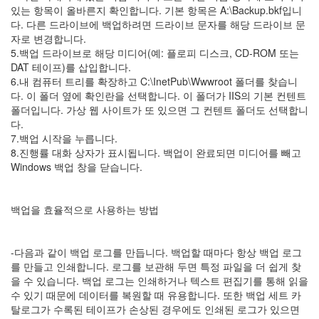
19
있는 항목이 올바른지 확인합니다. 기본 항목은 A:\Backup.bkf입니
DNS
다. 다른 드라이브에 백업하려면 드라이브 문자를 해당 드라이브 문
Server
자로 변경합니다.
3
5.백업 드라이브로 해당 미디어(예: 플로피 디스크, CD-ROM 또는
Mail
DAT 테이프)를 삽입합니다.
Server
6.내 컴퓨터 트리를 확장하고 C:\InetPub\Wwwroot 폴더를 찾습니
1
다. 이 폴더 옆에 확인란을 선택합니다. 이 폴더가 IIS의 기본 컨텐트
Exchange
폴더입니다. 가상 웹 사이트가 또 있으면 그 컨텐트 폴더도 선택합니
Server
다.
2000
7.백업 시작을 누릅니다.
1
8.진행률 대화 상자가 표시됩니다. 백업이 완료되면 미디어를 빼고
Exchange
Windows 백업 창을 닫습니다.
Server
2003
0
백업을 효율적으로 사용하는 방법
Firewall
Server
0
-다음과 같이 백업 로그를 만듭니다. 백업할 때마다 항상 백업 로그
ISA
를 만들고 인쇄합니다. 로그를 보관해 두면 특정 파일을 더 쉽게 찾
Server
을 수 있습니다. 백업 로그는 인쇄하거나 텍스트 편집기를 통해 읽을
0
수 있기 때문에 데이터를 복원할 때 유용합니다. 또한 백업 세트 카
Active
탈로그가 수록된 테이프가 손상된 경우에도 인쇄된 로그가 있으면