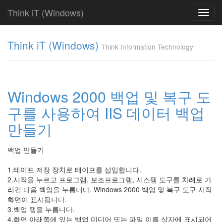
Think iT (Windows)
Toggl
navig
Find!
Think iT (Windows)
Think Information Technology
Categories
전
체
220
Windows 2000 백업 및 복구 도
FAQ
구를 사용하여 IIS 데이터 백업
186
Web
만들기
Server
19
IIS
백업 만들기
6.0
0
1.테이프 저장 장치로 테이프를 삽입합니다.
IIS
2.시작을 누르고 프로그램, 보조프로그램, 시스템 도구를 차례로 가
5.0
리킨 다음 백업을 누릅니다. Windows 2000 백업 및 복구 도구 시작
0
화면이 표시됩니다.
IIS
3.백업 탭을 누릅니다.
4.0
4.화면 아래쪽에 있는 백업 미디어 또는 파일 이름 상자에 표시되어