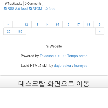
19
0
Trackbacks
0
Comments
DNS
RSS 2.0 feed
ATOM 1.0 feed
Server
3
Mail
«
1
12
13
14
15
16
17
18
19
Server
1
20
186
»
Exchange
Server
2000
's Website
1
Exchange
Powered by
Textcube 1.10.7 : Tempo primo
Server
2003
Lucid HTML5 skin by
daybreaker
/
inureyes
0
Firewall
Server
데스크탑 화면으로 이동
0
ISA
Server
0
Active