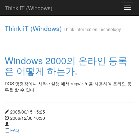
Think iT (Windows)
Toggl
navig
Find!
Think iT (Windows)
Think Information Technology
Categories
전
체
220
Windows 2000의 온라인 등록
FAQ
은 어떻게 하는가.
186
Web
Server
DOS 명령창이나 시작->실행 에서 regwiz /r 을 사용하여 온라인 등
19
록을 할 수 있다.
IIS
6.0
0
IIS
2005/06/15 15:25
5.0
2006/12/08 10:30
0
IIS
FAQ
4.0