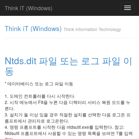
Think iT (Windows)
Toggl
navig
Find!
Think iT (Windows)
Think Information Technology
Categories
전
체
220
Ntds.dit 파일 또는 로그 파일 이
FAQ
동
186
Web
Server
* 데이터베이스 또는 로그 파일 이동
19
IIS
1. 도메인 컨트롤러를 다시 시작한다.
6.0
2. 시작 메뉴에서 F8을 누른 다음 디렉터리 서비스 복원 모드를 누
0
른다.
IIS
3. 설치가 둘 이상 있을 경우 적절한 설치를 선택한 다음 로그온 프
5.0
롬프트에서 관리자로 로그온한다.
0
4. 명령 프롬프트를 시작한 다음 ntdsutil.exe를 입력한다. 참고:
IIS
Ntdsutil 프롬프트에서 사용할 수 있는 명령 목록을 보려면 ?를 입력
4.0