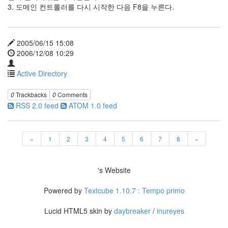
Directory
3. 도메인 컨트롤러를 다시 시작한 다음 F8을 누른다.
8
Windows
2003
1
2005/06/15 15:08
Windows
2006/12/08 10:29
2000
0
Active Directory
Windows
XP
0
Trackbacks
0
Comments
0
RSS 2.0 feed
ATOM 1.0 feed
«
1
2
3
4
5
6
7
8
»
's Website
Powered by
Textcube 1.10.7 : Tempo primo
Lucid HTML5 skin by
daybreaker
/
inureyes