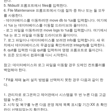
한다.
19
5. Ntdsutil 프롬프트에서 files를 입력한다.
DNS
6. File Maintenance 프롬프트에서 다음 절차 중 하나 또는 둘 모두
Server
를 사용한다.
3
- 데이터베이스를 이동하려면 move db to %s를 입력합니다. 여기에
Mail
서 %s 는 데이터베이스를 이동할 드라이브와 폴더이다.
Server
- 로그 파일을 이동하려면 move logs to %s를 입력합니다. 여기에서
1
%s 는 로그 파일을 이동할 드라이브와 폴더이다.
Exchange
7. 로그 파일이나 데이터베이스를 보려면 info를 입력합니다. 새 위
Server
치에서 데이터베이스의 무결성을 확인하려면 integrity를 입력한다.
2000
8. quit를 입력한 다음 quit를 입력하여 명령 프롬프트로 돌아간다.
1
9. 표준 모드에서 컴퓨터를 다시 시작한다.
Exchange
Server
참고: 데이터베이스와 로그 파일을 이동할 경우 도메인 컨트롤러를
2003
백업해야 한다.
0
Firewall
* F8을 제때 눌러 설치 방법을 선택하지 못한 경우 다음과 같이 한
Server
다.
0
ISA
1. 관리자로 로그온하고 제어판에서 시스템을 두 번 누른 다음 고급
Server
탭을 누른다.
0
2. 시작 및 복구를 누른 다음 운영 체제 목록 표시할 기간:XX 초 확인
Active
란이 선택되었는지 확인한다.