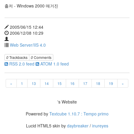
Directory
출저 - Windows 2000 매거진
8
Windows
2003
1
2005/06/15 12:44
Windows
2006/12/08 10:29
2000
0
Web Server/IIS 4.0
Windows
XP
0
Trackbacks
0
Comments
0
RSS 2.0 feed
ATOM 1.0 feed
«
1
13
14
15
16
17
18
19
»
's Website
Powered by
Textcube 1.10.7 : Tempo primo
Lucid HTML5 skin by
daybreaker
/
inureyes