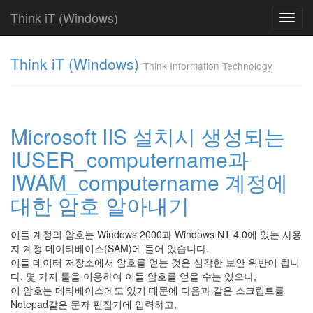
Think iT (Windows)
Toggl
navig
Find!
Think iT (Windows)
Think Information Technology
Categories
전
체
220
Microsoft IIS 설치시 생성되는
FAQ
IUSER_computername과
186
Web
IWAM_computername 계정에
Server
19
대한 암호 알아내기
IIS
6.0
이들 계정의 암호는 Windows 2000과 Windows NT 4.0에 있는 사용
0
자 계정 데이타베이스(SAM)에 들어 있습니다.
IIS
이들 데이터 저장소에서 암호를 얻는 것은 심각한 보안 위반이 됩니
5.0
다. 몇 가지 툴을 이용하여 이들 암호를 얻을 수는 있으나,
0
이 암호는 메타베이스에도 있기 때문에 다음과 같은 스크립트를
IIS
Notepad같은 문자 편집기에 입력하고,
4.0