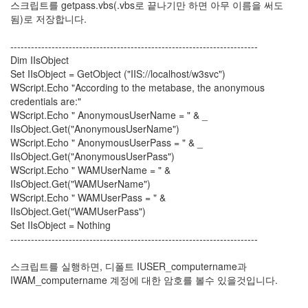
스크립트를 getpass.vbs(.vbs로 끝나기만 하면 아무 이름을 써도
19
됨)로 저장합니다.
DNS
Server
------------------------------------------------------------------------
3
Dim IIsObject
Mail
Set IIsObject = GetObject ("IIS://localhost/w3svc")
Server
WScript.Echo "According to the metabase, the anonymous
1
credentials are:"
Exchange
WScript.Echo " AnonymousUserName = " & _
Server
IIsObject.Get("AnonymousUserName")
2000
WScript.Echo " AnonymousUserPass = " & _
1
IIsObject.Get("AnonymousUserPass")
Exchange
WScript.Echo " WAMUserName = " &
Server
IIsObject.Get("WAMUserName")
2003
WScript.Echo " WAMUserPass = " &
0
IIsObject.Get("WAMUserPass")
Firewall
Set IIsObject = Nothing
Server
------------------------------------------------------------------------
0
ISA
스크립트를 실행하면, 디폴트 IUSER_computername과
Server
IWAM_computername 계정에 대한 암호를 볼수 있을것입니다.
0
Active