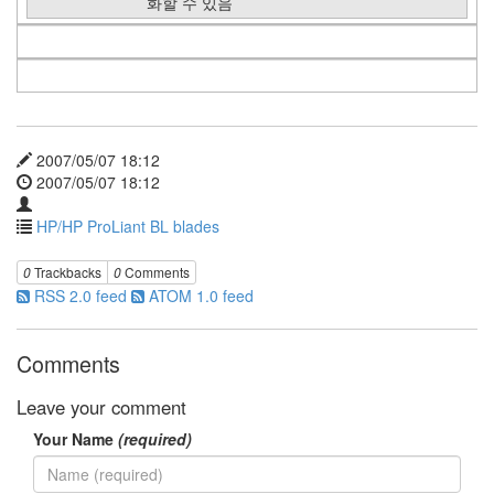
화할 수 있음
Blade
Servers
0
Intel
0
Server
Systems
0
2007/05/07 18:12
Server
2007/05/07 18:12
Chassis
0
HP/HP ProLiant BL blades
Server
Boards
0
Trackbacks
0
Comments
0
RSS 2.0 feed
ATOM 1.0 feed
RAID
Controllers
0
Comments
AMD
0
Leave your comment
Your Name
(required)