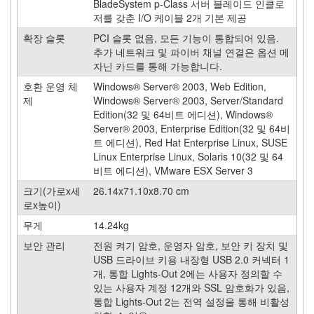
BladeSystem p-Class 서버 블레이드 인클로
UltraSPARC
저를 갖춘 I/O 케이블 2개 기본 제공
IV+/IV
0
확장 슬롯
PCI 슬롯 없음, 모든 기능이 통합되어 있음.
Sun
추가 네트워크 및 파이버 채널 연결은 옵션 메
UltraSPARC
자닌 카드를 통해 가능합니다.
IIIi
호환 운영 체
Windows® Server® 2003, Web Edition,
0
제
Windows® Server® 2003, Server/Standard
Sun
Edition(32 및 64비트 에디션), Windows®
UltraSPARC
Server® 2003, Enterprise Edition(32 및 64비
III
트 에디션), Red Hat Enterprise Linux, SUSE
0
Linux Enterprise Linux, Solaris 10(32 및 64
SPARC64-
비트 에디션), VMware ESX Server 3
V
크기(가로x세
26.14x71.10x8.70 cm
0
로x높이)
Dell
0
무게
14.24kg
Rack
보안 관리
전원 켜기 암호, 운영자 암호, 보안 키 장치 및
Servers
USB 드라이브 키용 내장형 USB 2.0 커넥터 1
0
개, 통합 Lights-Out 2에는 사용자 정의할 수
Tower
있는 사용자 계정 12개와 SSL 암호화가 있음,
Servers
통합 Lights-Out 2는 전역 설정을 통해 비활성
0