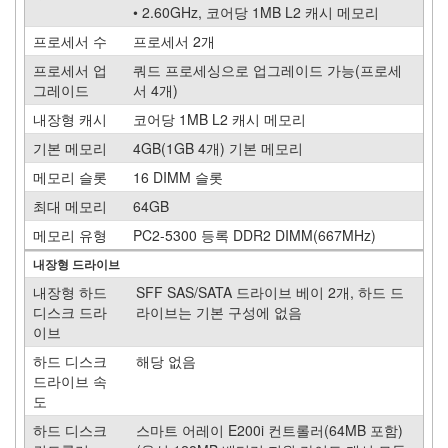
blades
• 2.60GHz, 코어당 1MB L2 캐시 메모리
52
프로세서 수
프로세서 2개
HP
AlphaServer
프로세서 업
쿼드 프로세싱으로 업그레이드 가능(프로세
9
그레이드
서 4개)
HP
내장형 캐시
코어당 1MB L2 캐시 메모리
9000
기본 메모리
4GB(1GB 4개) 기본 메모리
Server
5
메모리 슬롯
16 DIMM 슬롯
Disk
최대 메모리
64GB
Storage
Systems
메모리 유형
PC2-5300 등록 DDR2 DIMM(667MHz)
1
내장형 드라이브
IBM
0
내장형 하드
SFF SAS/SATA 드라이브 베이 2개, 하드 드
System
디스크 드라
라이브는 기본 구성에 없음
i
이브
(iSeries)
하드 디스크
해당 없음
0
드라이브 속
System
도
p5
(pSeries)
하드 디스크
스마트 어레이 E200i 컨트롤러(64MB 포함)