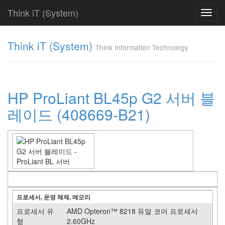
Think iT (System)
Toggl
navig
Find!
Think iT (System)
Think Information Technology
Categories
전
체
208
HP ProLiant BL45p G2 서버 블
HP
레이드 (408669-B21)
208
HP
ProLiant
DL
77
HP
ProLiant
ML
64
프로세서, 운영 체제, 메모리
HP
ProLiant
프로세서 유
AMD Opteron™ 8218 듀얼 코어 프로세서
BL
형
2.60GHz