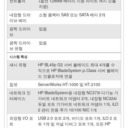
0
컨트롤러
(옵션 128MB 배터리 지원 라이트 캐시 모듈
System
지원)
x
내장형 드라
소형 폼팩터 SAS 또는 SATA 베이 2개
(xSeries)
이브 베이
0
광학 드라이
없음
System
브
z
(Mainframe)
광학 드라이
없음
0
브 유형
BladeServer
시스템 특성
0
Sun
섀시 유형
HP BL45p G2 서버 블레이드 최대 4개를 수
0
직으로 HP BladeSystem p-Class 서버 블레이
SPARC64-
드 인클로저에 연결
VI
칩셋
ServerWorks HT-1000 및 HT-2100
0
AMD
네트워크 인
HP BladeSystem용 내장형 NC373i 다기능 기
Opteron
터페이스
가비트 네트워크 어댑터 2개, 내장형 NC324i
0
듀얼 포트 기가비트 네트워크 어댑터 1개, iLO
UltraSPARC
2 관리 전용 추가 10/100 NIC 1개
T1
외장형 I/O 포
USB 2.0 포트 2개, 비디오 포트 1개, iLO 2 포
0
트
트 1개 및 커널 디버그 포트 1개, 모든 HP
Sun