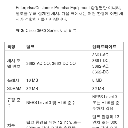
Enterprise/Customer Premise Equipment 환경뿐만 아니라,
텔코를 위해 설계된 섀시. 다음 표에서는 어떤 환경에 어떤 섀
시가 적합한지를 나타냅니다.
표 2:
Cisco 3660 Series 섀시 비교
특징
텔코
엔터프라이즈
3661-AC,
섀시 모
3661-DC,
3662-AC-CO, 3662-DC-CO
델 번호
3662-AC,
3662-DC
플래시
16 MB
8 MB
SDRAM
32 MB
32 MB
NEBS Level 3
규정 준
NEBS Level 3 및 ETSI 준수
또는 ETSI를 준
수
수하지 않음
텔코 환경의 12
텔코 환경을 위해 12 inch, 또는
인치 또는 300
치수
300mm 깊이 요건을 충족함
mm 깊이 요건