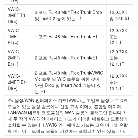
T1(=)
VWIC-
2 포트 RJ-48 MultiFlex Trunk-Drop
12.0.5XK
2MFT-T1-
및 Insert 기능이 있는 T1
및 12.0.5T
DI(=)
VWIC-
12.0.7XK
1MFT-
1 포트 RJ-48 MultiFlex Trunk-E1
또는
E1(=)
12.1.1T
VWIC-
12.0.7XK
2MFT-
2 포트 RJ-48 MultiFlex Trunk-E1
또는
E1(=)
12.1.1T
2 포트 RJ-48 MultiFlex Trunk-VWIC
VWIC-
12.0.7XK
Vic 슬롯 및 WIC 슬롯을 위한 것이
2MFT-E1-
또는
아닌 Drop 및 Insert Add 기능이 있
DI(=)
12.1.1T
는 E1
주:
음성/WAN 인터페이스 카드(VWIC)는 고밀도 음성 네트워크
모듈에 있는 음성 슬롯이나 신형 고속 이더넷 혼합형 미디어
LAN/WAN 네트워크 모듈상의 WAN 슬롯에 플러그인 합니다.최
대 두 장의 VWIC 인터페이스 카드가 이러한 네트워크 모듈상에
설치될 수 있습니다.VWIC 인터페이스 카드는 고속 이더넷 혼합
형 미디어 네트워크 모듈의 가격에는 포함되어 있지 않습니다.