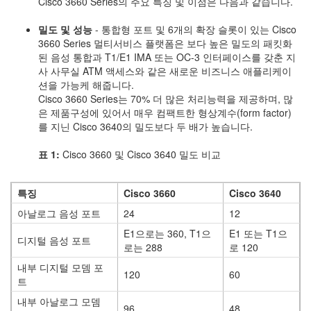
Cisco 3660 Series의 주요 특징 및 이점은 다음과 같습니다.
밀도 및 성능
- 통합형 포트 및 6개의 확장 슬롯이 있는 Cisco
3660 Series 멀티서비스 플랫폼은 보다 높은 밀도의 패킷화
된 음성 통합과 T1/E1 IMA 또는 OC-3 인터페이스를 갖춘 지
사 사무실 ATM 액세스와 같은 새로운 비즈니스 애플리케이
션을 가능케 해줍니다.
Cisco 3660 Series는 70% 더 많은 처리능력을 제공하며, 많
은 제품구성에 있어서 매우 컴팩트한 형상계수(form factor)
를 지닌 Cisco 3640의 밀도보다 두 배가 높습니다.
표 1:
Cisco 3660 및 Cisco 3640 밀도 비교
특징
Cisco 3660
Cisco 3640
아날로그 음성 포트
24
12
E1으로는 360, T1으
E1 또는 T1으
디지털 음성 포트
로는 288
로 120
내부 디지털 모뎀 포
120
60
트
내부 아날로그 모뎀
96
48