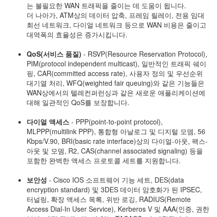
는 불필요한 WAN 트래픽을 줄이는 데 도움이 됩니다.
더 나아가, ATM상의 데이터 압축, 프레임 릴레이, 전용 임대
회선 네트워크, 다이얼 네트워크 등으로 WAN 비용은 줄이고
대역폭의 효율성은 증가시킵니다.
QoS(서비스 품질)
- RSVP(Resource Reservation Protocol),
PIM(protocol independent multicast), 일반적인 트래픽 쉐이
핑, CAR(committed access rate), 사용자 정의 및 우선순위
대기열 처리, WFQ(weighted fair queuing)와 같은 기능들은
WAN상에서의 텔레컨퍼런싱과 같은 새로운 애플리케이션에
대해 일관적인 QoS를 보장합니다.
다이얼 액세스
- PPP(point-to-point protocol),
MLPPP(multilink PPP), 통합형 아날로그 및 디지털 모뎀, 56
Kbps/V.90, BRI(basic rate interface)상의 다이얼-아웃, 팩스-
아웃 및 모뎀, R2, CAS(channel associated signaling) 등을
포함한 완벽한 액세스 프로토콜 세트를 지원합니다.
보안성
- Cisco IOS 소프트웨어 기능 세트, DES(data
encryption standard) 및 3DES 데이터 암호화가 된 IPSEC,
터널링, 확장 액세스 목록, 위반 로깅, RADIUS(Remote
Access Dial-In User Service), Kerberos V 및 AAA(인증, 권한