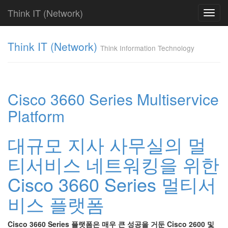
Think IT (Network)
Toggl
navig
Find!
Think IT (Network)
Think Information Technology
Categories
전
체
382
Cisco 3660 Series Multiservice
CISCO
Platform
79
라
우
대규모 지사 사무실의 멀
터
&
티서비스 네트워킹을 위한
라
우
Cisco 3660 Series 멀티서
팅
시
비스 플랫폼
스
템
79
Cisco 3660 Series 플랫폼은 매우 큰 성공을 거둔 Cisco 2600 및