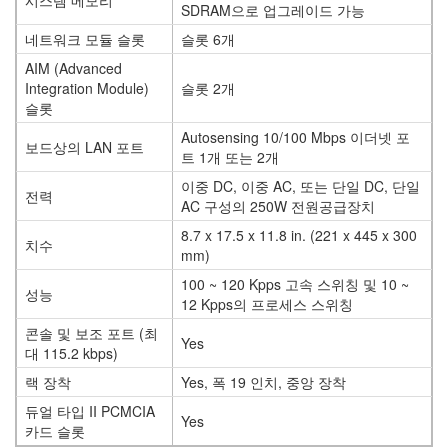
시스템 메모리
SDRAM으로 업그레이드 가능
네트워크 모듈 슬롯
슬롯 6개
AIM (Advanced
Integration Module)
슬롯 2개
슬롯
Autosensing 10/100 Mbps 이더넷 포
보드상의 LAN 포트
트 1개 또는 2개
이중 DC, 이중 AC, 또는 단일 DC, 단일
전력
AC 구성의 250W 전원공급장치
8.7 x 17.5 x 11.8 in. (221 x 445 x 300
치수
mm)
100 ~ 120 Kpps 고속 스위칭 및 10 ~
성능
12 Kpps의 프로세스 스위칭
콘솔 및 보조 포트 (최
Yes
대 115.2 kbps)
랙 장착
Yes, 폭 19 인치, 중앙 장착
듀얼 타입 II PCMCIA
Yes
카드 슬롯