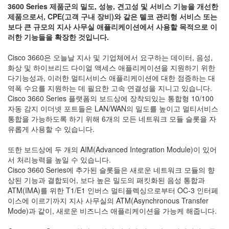
3COM
3600 Series 제품군의 밀도, 성능, 견고성 및 서비스 기능을 개선한
0
제품으로서, CPE(고객 구내 장비)와 같은 텔코 관리형 서비스 또는
INTEL
보다 큰 규모의 지사 사무실 애플리케이션에서 사용할 목적으로 이
0
러한 기능들을 확장한 것입니다.
후
니
Cisco 3660은 오늘날 지사 및 기업체에서 요구하는 데이터, 음성,
의
화상 및 하이브리드 다이얼 액세스 애플리케이션을 지원하기 위한
네
다기능성과, 이러한 멀티서비스 애플리케이션에 대한 점증하는 대
트
역폭 수요를 지원하는 데 필요한 고속 연결성을 지니고 있습니다.
워
Cisco 3660 Series 플랫폼의 보드상에 장착되있는 통합형 10/100
크
자동 감지 이더넷 포트들은 LAN/WAN의 밀도를 높이고 멀티서비스
이
통합을 가능하도록 하기 위해 6개의 모든 네트워크 모듈 슬롯을 자
야
유롭게 사용할 수 있습니다.
기
294
또한 보드상에 두 개의 AIM(Advanced Integration Module)이 있어
서 처리능력을 높일 수 있습니다.
Cisco 3660 Series에 추가된 슬롯들은 새로운 네트워크 모듈의 향
상된 기능과 결합되어, 보다 높은 밀도의 패킷화된 음성 통합과
ATM(IMA)를 위한 T1/E1 인버스 멀티플렉싱으로부터 OC-3 인터페
이스에 이르기까지 지사 사무실의 ATM(Asynchronous Transfer
Mode)과 같이, 새로운 비즈니스 애플리케이션을 가능케 해줍니다.