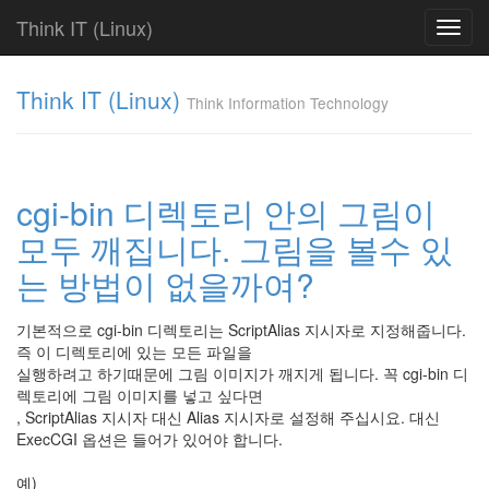
Think IT (Linux)
Toggl
navig
Tag
Think IT (Linux)
Cloud
Think Information Technology
Find!
Categories
cgi-bin 디렉토리 안의 그림이
전
모두 깨집니다. 그림을 볼수 있
체
625
는 방법이 없을까여?
FAQ
238
Fundamentals
기본적으로 cgi-bin 디렉토리는 ScriptAlias 지시자로 지정해줍니다.
286
즉 이 디렉토리에 있는 모든 파일을
Shell
실행하려고 하기때문에 그림 이미지가 깨지게 됩니다. 꼭 cgi-bin 디
Script
렉토리에 그림 이미지를 넣고 싶다면
7
, ScriptAlias 지시자 대신 Alias 지시자로 설정해 주십시요. 대신
Web
ExecCGI 옵션은 들어가 있어야 합니다.
Server
31
예)