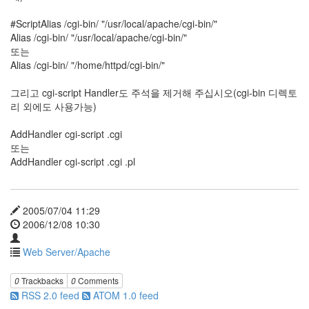
Apache
27
#ScriptAlias /cgi-bin/ "/usr/local/apache/cgi-bin/"
Tomcat
Alias /cgi-bin/ "/usr/local/apache/cgi-bin/"
4
또는
Mail
Alias /cgi-bin/ "/home/httpd/cgi-bin/"
Server
9
그리고 cgi-script Handler도 주석을 제거해 주십시오(cgi-bin 디렉토
Sendmail
리 외에도 사용가능)
9
Qmail
AddHandler cgi-script .cgi
0
또는
Name
AddHandler cgi-script .cgi .pl
Server
4
DNS
2005/07/04 11:29
-
2006/12/08 10:30
Bind
4
Web Server/Apache
Redhat
3
0
Trackbacks
0
Comments
Fedora
RSS 2.0 feed
ATOM 1.0 feed
Core