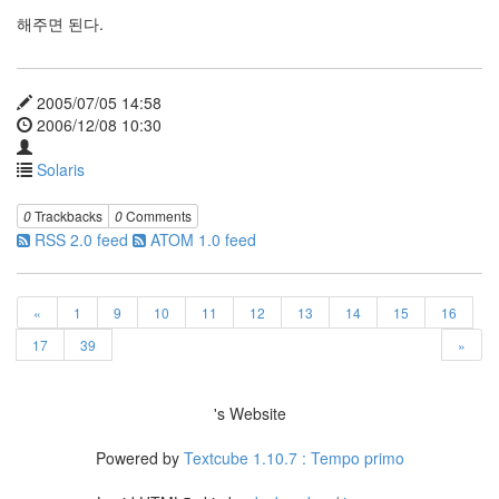
Apache
해주면 된다.
27
Tomcat
4
Mail
2005/07/05 14:58
Server
2006/12/08 10:30
9
Sendmail
Solaris
9
Qmail
0
Trackbacks
0
Comments
0
RSS 2.0 feed
ATOM 1.0 feed
Name
Server
4
«
1
9
10
11
12
13
14
15
16
DNS
17
39
»
-
Bind
4
's Website
Redhat
3
Powered by
Textcube 1.10.7 : Tempo primo
Fedora
Core