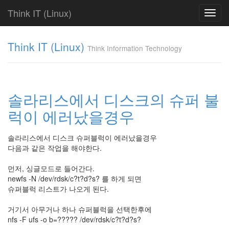
Think IT (Linux)
Toggl
navig
Tag
Think IT (Linux)
Cloud
Think Information Technology
Find!
Categories
솔라리스에서 디스크의 슈퍼 불
전
럭이 에러났을경우
체
625
FAQ
솔라리스에서 디스크 슈퍼블럭이 에러났을경우
238
다음과 같은 작업을 해야한다.
Fundamentals
286
먼저, 싱글모드로 들어간다.
Shell
newfs -N /dev/rdsk/c?t?d?s? 를 하게 되면
Script
슈퍼블럭 리스트가 나오게 된다.
7
Web
거기서 아무거나 하나 슈퍼블럭을 선택한후에
Server
nfs -F ufs -o b=????? /dev/rdsk/c?t?d?s?
31