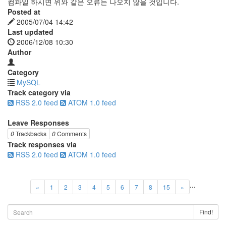
컴파일 하시면 위와 같은 오류는 나오지 않을 것입니다.
Posted at
2005/07/04 14:42
Last updated
2006/12/08 10:30
Author
Category
MySQL
Track category via
RSS 2.0 feed
ATOM 1.0 feed
Leave Responses
0
Trackbacks
0
Comments
Track responses via
RSS 2.0 feed
ATOM 1.0 feed
...
«
1
2
3
4
5
6
7
8
15
»
Find!