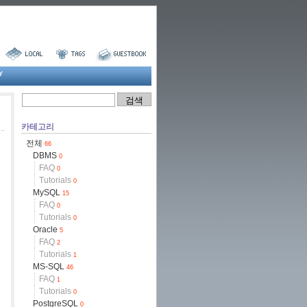
Y
카테고리
전체
66
DBMS
0
FAQ
0
Tutorials
0
MySQL
15
FAQ
0
Tutorials
0
Oracle
5
FAQ
2
Tutorials
1
MS-SQL
46
FAQ
1
Tutorials
0
PostgreSQL
0