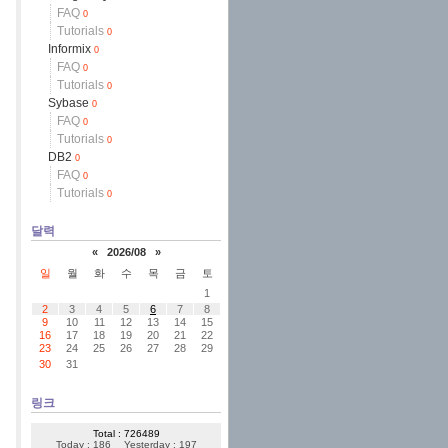
FAQ
0
Tutorials
0
Informix
0
FAQ
0
Tutorials
0
Sybase
0
FAQ
0
Tutorials
0
DB2
0
FAQ
0
Tutorials
0
달력
«
2026/08
»
일
월
화
수
목
금
토
1
2
3
4
5
6
7
8
9
10
11
12
13
14
15
16
17
18
19
20
21
22
23
24
25
26
27
28
29
30
31
링크
Total : 726489
Today : 186
Yesterday : 197