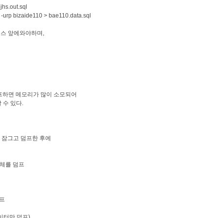
jhs.out.sql
s -urp bizaide110 > bae110.data.sql
베이스 앞에와야하며,
없이 덤프하면 메모리가 많이 소모되어
 수 있다.
 잠그고 덤프한 후에
전체를 덤프
덤프
이터만 덤프)