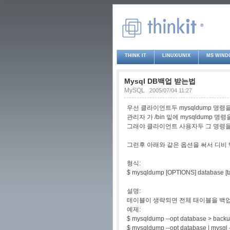
THINK IT
LINUX/UNIX
MS WIND
Mysql DB백업 받는법
MySQL
2005/07/04 11:27
우선 클라이언트두 mysqldump 명령
관리자 가 /bin 밑에 mysqldump 
그래야 클라이언트 사용자두 그 명령을
그런후 아래와 같은 옵션을 써서 디비 
형식:
$ mysqldump [OPTIONS] database [t
설명:
테이블이 생략되면 전체 태이블을 백업
예제:
$ mysqldump --opt database > backup
$ mysqldump --opt database | mysql 