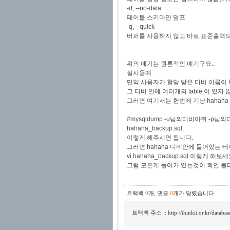
-d, --no-data
테이블 스키마만 덤프
-q, --quick
버퍼를 사용하지 않고 바로 표준출력으
위의 예기는 원론적인 예기구요..
실사용예
만약 사용자가 할당 받은 디비 이름이 h
그 디비 안에 여러개의 table 이 있지
그러면 여기서는 한번에 기냥 hahaha
#mysqldump -u님의디비아뒤 -p님의디
hahaha_backup.sql
이렇게 해주시면 됩니다.
그러면 hahaha 디비안에 들어있는 테
vi hahaha_backup.sql 이렇게 해보세
그럼 모든게 들어가 있는것이 확인 될테
트랙백
0
개
,
댓글
0
개가 달렸습니다.
트랙백 주소 ::
http://thinkit.or.kr/datab