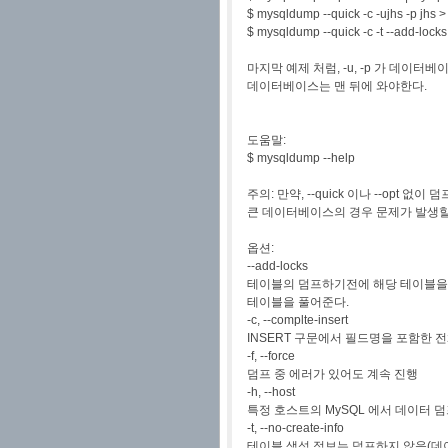
$ mysqldump --quick -c -ujhs -p jhs > 
$ mysqldump --quick -c -t --add-lock
마지막 예제 처럼, -u, -p 가 데이터
데이터베이스는 맨 뒤에 와야한다.
도움말:
$ mysqldump --help
주의: 만약, --quick 이나 --opt 
큰 데이터베이스의 경우 문제가 발생할
옵션:
--add-locks
테이블의 덤프하기전에 해당 테이블을
테이블을 풀어준다.
-c, --complte-insert
INSERT 구문에서 필드명을 포함한 
-f, --force
덤프 중 에러가 있어도 계속 진행
-h, --host
특정 호스트의 MySQL 에서 데이터 
-t, --no-create-info
테이블 생성 정보는 덤프하지 않음(데