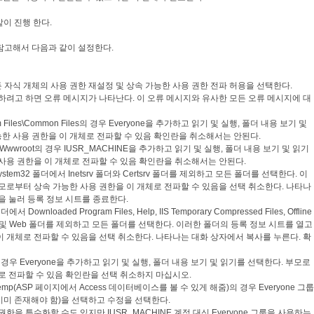
같이 진행 한다.
참고해서 다음과 같이 설정한다.
자식 개체의 사용 권한 재설정 및 상속 가능한 사용 권한 전파 허용을 선택한다.
을 적용하려고 하면 오류 메시지가 나타난다. 이 오류 메시지와 유사한 모든 오류 메시지에 대
iles\Common Files의 경우 Everyone을 추가하고 읽기 및 실행, 폴더 내용 보기 및
한 사용 권한을 이 개체로 전파할 수 있음 확인란을 취소해서는 안된다.
Wwwroot의 경우 IUSR_MACHINE을 추가하고 읽기 및 실행, 폴더 내용 보기 및 읽기
사용 권한을 이 개체로 전파할 수 있음 확인란을 취소해서는 안된다.
stem32 폴더에서 Inetsrv 폴더와 Certsrv 폴더를 제외하고 모든 폴더를 선택한다. 이
모로부터 상속 가능한 사용 권한을 이 개체로 전파할 수 있음을 선택 취소한다. 나타나
을 눌러 등록 정보 시트를 종료한다.
nloaded Program Files, Help, IIS Temporary Compressed Files, Offline
s, Temp 및 Web 폴더를 제외하고 모든 폴더를 선택한다. 이러한 폴더의 등록 정보 시트를 열고
 개체로 전파할 수 있음을 선택 취소한다. 나타나는 대화 상자에서 복사를 누른다. 확
경우 Everyone을 추가하고 읽기 및 실행, 폴더 내용 보기 및 읽기를 선택한다. 부모로
로 전파할 수 있음 확인란을 선택 취소하지 마십시오.
mp(ASP 페이지에서 Access 데이터베이스를 볼 수 있게 해줌)의 경우 Everyone 그룹
 이미 존재해야 함)을 선택하고 수정을 선택한다.
한을 특수화할 수도 있지만 IUSR_MACHINE 계정 대신 Everyone 그룹을 사용하는