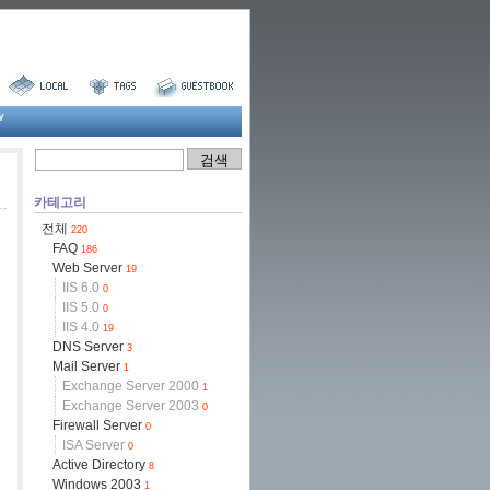
Y
카테고리
전체
220
FAQ
186
Web Server
19
IIS 6.0
0
IIS 5.0
0
IIS 4.0
19
DNS Server
3
Mail Server
1
Exchange Server 2000
1
Exchange Server 2003
0
Firewall Server
0
ISA Server
0
Active Directory
8
Windows 2003
1