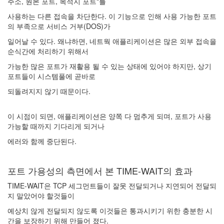
주소, 원본 포트, 목적지 포트"를
19
DNS
사용하는 다른 접속을 차단한다. 이 기능으로 인해 사용 가능한 포트
Server
의 부족으로 서비스 거부(DOS)가
3
일어날 수 있다. 왜냐하면, 네트웍 애플리케이션은 많은 외부 접속을
Mail
순식간에 처리하기 위해서
Server
1
가능한 많은 포트가 재활용 될 수 있는 상태에 있어야 하지만, 상기
Exchange
포트들이 시스템풀에 곧바로
Server
되돌려지지 않기 때문이다.
2000
1
Exchange
이 시점이 되면, 애플리케이션은 양쪽 다 멈추게 되며, 포트가 사용
Server
가능할 때까지 기다리게 되거나
2003
에러와 함께 중단된다.
0
Firewall
Server
포트 가용성의 측면에서 본 TIME-WAIT의 효과
0
ISA
TIME-WAIT은 TCP 세그먼트들이 잘못 전달되거나 지연되어 전달되
Server
지 말았어야 할것들이
0
예상치 않게 전달되지 않도록 이것들은 통과시키기 위한 충분한 시
Active
간을 보장하기 위해 만들어 졌다.