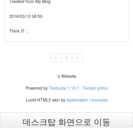
Tracked
from
My Blog
2016/03/12 08:50
Think IT ::
«
1
»
's Website
Powered by
Textcube 1.10.7 : Tempo primo
Lucid HTML5 skin by
daybreaker
/
inureyes
데스크탑 화면으로 이동