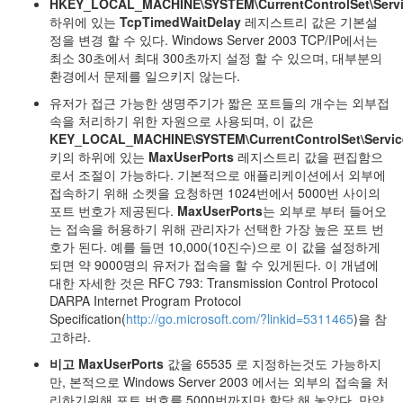
HKEY_LOCAL_MACHINE\SYSTEM\CurrentControlSet\Servic
하위에 있는
TcpTimedWaitDelay
레지스트리 값은 기본설
정을 변경 할 수 있다. Windows Server 2003 TCP/IP에서는
최소 30초에서 최대 300초까지 설정 할 수 있으며, 대부분의
환경에서 문제를 일으키지 않는다.
유저가 접근 가능한 생명주기가 짧은 포트들의 개수는 외부접
속을 처리하기 위한 자원으로 사용되며, 이 값은
KEY_LOCAL_MACHINE\SYSTEM\CurrentControlSet\Service
키의 하위에 있는
MaxUserPorts
레지스트리 값을 편집함으
로서 조절이 가능하다. 기본적으로 애플리케이션에서 외부에
접속하기 위해 소켓을 요청하면 1024번에서 5000번 사이의
포트 번호가 제공된다.
MaxUserPorts
는 외부로 부터 들어오
는 접속을 허용하기 위해 관리자가 선택한 가장 높은 포트 번
호가 된다. 예를 들면 10,000(10진수)으로 이 값을 설정하게
되면 약 9000명의 유저가 접속을 할 수 있게된다. 이 개념에
대한 자세한 것은 RFC 793: Transmission Control Protocol
DARPA Internet Program Protocol
Specification(
http://go.microsoft.com/?linkid=5311465
)을 참
고하라.
비고 MaxUserPorts
값을 65535 로 지정하는것도 가능하지
만, 본적으로 Windows Server 2003 에서는 외부의 접속을 처
리하기위해 포트 번호를 5000번까지만 할당 해 놓았다. 만약