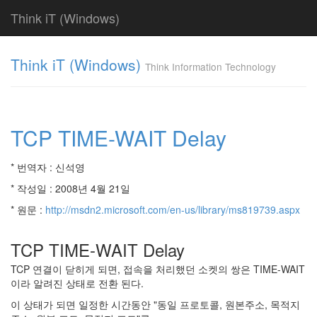
Think iT (Windows)
Find!
Think iT (Windows)
Think Information Technology
Categories
전
체
220
TCP TIME-WAIT Delay
FAQ
186
* 번역자 : 신석영
Web
Server
* 작성일 : 2008년 4월 21일
19
* 원문 :
http://msdn2.microsoft.com/en-us/library/ms819739.aspx
IIS
6.0
0
TCP TIME-WAIT Delay
IIS
5.0
TCP 연결이 닫히게 되면, 접속을 처리했던 소켓의 쌍은 TIME-WAIT
0
이라 알려진 상태로 전환 된다.
IIS
이 상태가 되면 일정한 시간동안 "동일 프로토콜, 원본주소, 목적지
4.0