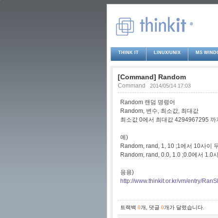
THINK IT
LINUX/UNIX
MS WIND
[Command] Random
Command
2014/05/14 17:03
Random 랜덤 명령어
Random, 변수, 최소값, 최대값
최소값 0에서 최대값 4294967295 까
예)
Random, rand, 1, 10 ;1에서 10
Random, rand, 0.0, 1.0 ;0.0에서
응용)
http://www.thinkit.or.kr/vm/entry/Ran
트랙백
0
개
,
댓글
0
개가 달렸습니다.