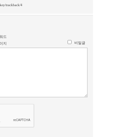
otkey/trackback/4
스워드
비밀글
페이지